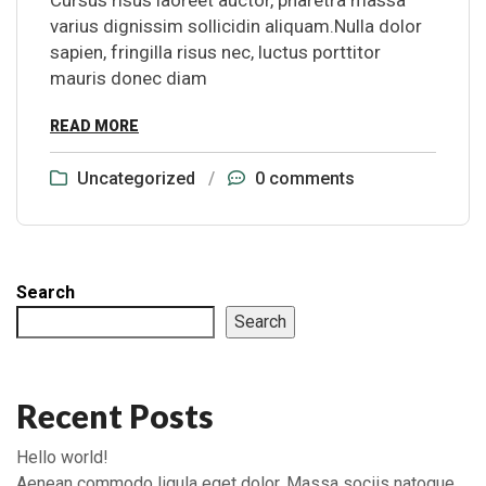
Cursus risus laoreet auctor, pharetra massa
varius dignissim sollicidin aliquam.Nulla dolor
sapien, fringilla risus nec, luctus porttitor
mauris donec diam
READ MORE
Uncategorized
/
0 comments
Search
Search
Recent Posts
Hello world!
Aenean commodo ligula eget dolor. Massa sociis natoque