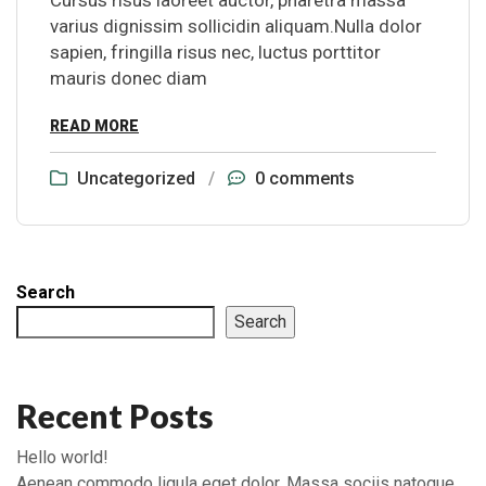
Cursus risus laoreet auctor, pharetra massa
varius dignissim sollicidin aliquam.Nulla dolor
sapien, fringilla risus nec, luctus porttitor
mauris donec diam
READ MORE
Uncategorized
/
0 comments
Search
Search
Recent Posts
Hello world!
Aenean commodo ligula eget dolor. Massa sociis natoque